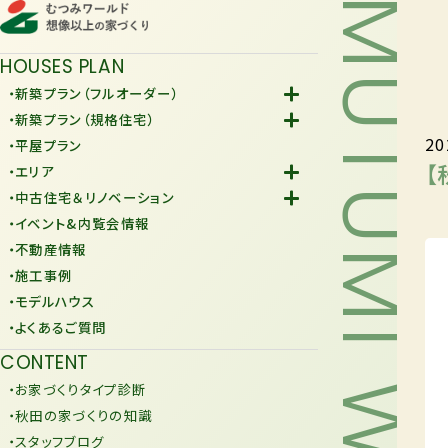
MUTUMI WORLD
HOUSES PLAN
・新築プラン（フルオーダー）
-Fiore
・新築プラン（規格住宅）
20
-規格住宅
・平屋プラン
-KURAFIT
【
・エリア
-COMY
-潟上市
・中古住宅＆リノベーション
-JiU
-由利本荘市
-中古住宅
・イベント&内覧会情報
-リノベーション
・不動産情報
・施工事例
・モデルハウス
・よくあるご質問
CONTENT
・お家づくりタイプ診断
・秋田の家づくりの知識
・スタッフブログ