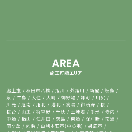
AREA
施工可能エリア
潟上市
秋田市八橋
旭川
外旭川
新屋
飯島
泉
牛島
大住
大町
御野場
卸町
川尻
川元
旭南
旭北
港北
高陽
御所野
桜
桜台
山王
将軍野
千秋
土崎港
手形
寺内
中通
楢山
仁井田
茨島
東通
保戸野
南通
南ケ丘
向浜
由利本荘市(中心地)
男鹿市