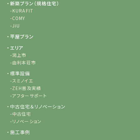
・新築プラン（規格住宅）
-KURAFIT
-COMY
-JiU
・平屋プラン
・エリア
-潟上市
-由利本荘市
・標準設備
-スミノイエ
-ZEH普及実績
-アフターサポート
・中古住宅＆リノベーション
-中古住宅
-リノベーション
・施工事例