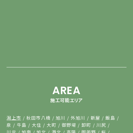
AREA
施工可能エリア
潟上市
秋田市八橋
旭川
外旭川
新屋
飯島
泉
牛島
大住
大町
御野場
卸町
川尻
川元
旭南
旭北
港北
高陽
御所野
桜