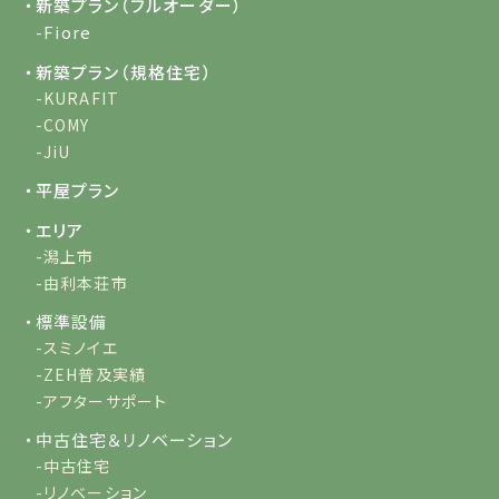
・新築プラン（フルオーダー）
-Fiore
・新築プラン（規格住宅）
-KURAFIT
-COMY
-JiU
・平屋プラン
・エリア
-潟上市
-由利本荘市
・標準設備
-スミノイエ
-ZEH普及実績
-アフターサポート
・中古住宅＆リノベーション
-中古住宅
-リノベーション