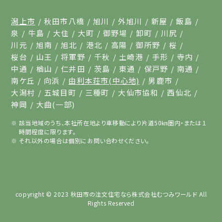
潟上市
秋田市八橋
旭川
外旭川
新屋
飯島
泉
牛島
大住
大町
御野場
卸町
川尻
川元
旭南
旭北
港北
高陽
御所野
桜
桜台
山王
将軍野
千秋
土崎港
手形
寺内
中通
楢山
仁井田
茨島
東通
保戸野
南通
南ケ丘
向浜
由利本荘市(中心地)
男鹿市
大潟村
五城目町
三種町
大仙市協和
西仙北
神岡
大曲(一部)
該当地域のうち、本社所在地より車移動により片道50㎞圏内・または１
時間程度に限ります。
それ以外の場合は個別にお問い合わせください。
copyright © 2023
秋田市の注文住宅なら株式会社むつみワールド
All
Rights Reserved