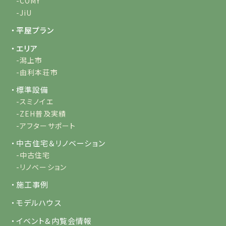
-COMY
-JiU
・平屋プラン
・エリア
-潟上市
-由利本荘市
・標準設備
-スミノイエ
-ZEH普及実績
-アフターサポート
・中古住宅＆リノベーション
-中古住宅
-リノベーション
・施工事例
・モデルハウス
・イベント&内覧会情報