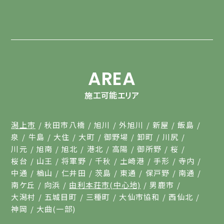
AREA
施工可能エリア
潟上市
秋田市八橋
旭川
外旭川
新屋
飯島
泉
牛島
大住
大町
御野場
卸町
川尻
川元
旭南
旭北
港北
高陽
御所野
桜
桜台
山王
将軍野
千秋
土崎港
手形
寺内
中通
楢山
仁井田
茨島
東通
保戸野
南通
南ケ丘
向浜
由利本荘市(中心地)
男鹿市
大潟村
五城目町
三種町
大仙市協和
西仙北
神岡
大曲(一部)