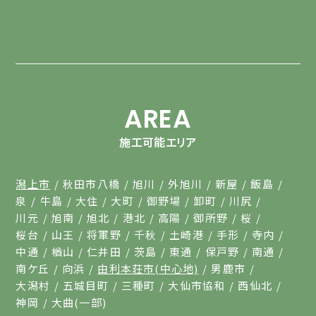
AREA
施工可能エリア
潟上市
秋田市八橋
旭川
外旭川
新屋
飯島
泉
牛島
大住
大町
御野場
卸町
川尻
川元
旭南
旭北
港北
高陽
御所野
桜
桜台
山王
将軍野
千秋
土崎港
手形
寺内
中通
楢山
仁井田
茨島
東通
保戸野
南通
南ケ丘
向浜
由利本荘市(中心地)
男鹿市
大潟村
五城目町
三種町
大仙市協和
西仙北
神岡
大曲(一部)