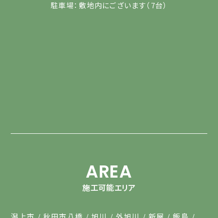
駐車場：敷地内にございます（7台）
AREA
施工可能エリア
潟上市
秋田市八橋
旭川
外旭川
新屋
飯島