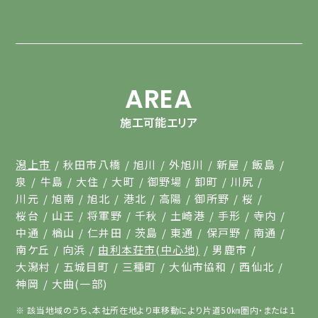
AREA
施工可能エリア
潟上市
秋田市八橋
旭川
外旭川
新屋
飯島
泉
牛島
大住
大町
御野場
卸町
川尻
川元
旭南
旭北
港北
高陽
御所野
桜
桜台
山王
将軍野
千秋
土崎港
手形
寺内
中通
楢山
仁井田
茨島
東通
保戸野
南通
南ケ丘
向浜
由利本荘市(中心地)
男鹿市
大潟村
五城目町
三種町
大仙市協和
西仙北
神岡
大曲(一部)
該当地域のうち、本社所在地より車移動により片道50㎞圏内・または１