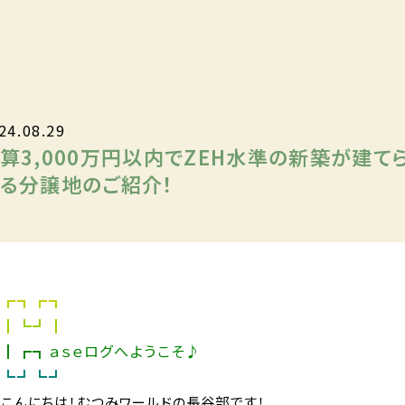
24.08.29
算3,000万円以内でZEH水準の新築が建て
る分譲地のご紹介！
┏┓┏┓
┃┗┛┃
┃┏┓ａｓｅログへようこそ♪
┗┛┗┛
こんにちは！むつみワールドの長谷部です！