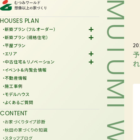
MUTUMI WORLD
HOUSES PLAN
・新築プラン（フルオーダー）
-Fiore
・新築プラン（規格住宅）
20
-規格住宅
・平屋プラン
-KURAFIT
予
・エリア
-COMY
-潟上市
れ
・中古住宅＆リノベーション
-JiU
-由利本荘市
-中古住宅
・イベント&内覧会情報
-リノベーション
・不動産情報
・施工事例
・モデルハウス
・よくあるご質問
CONTENT
・お家づくりタイプ診断
・秋田の家づくりの知識
・スタッフブログ