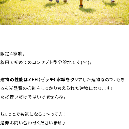
A
限定４家族。
秋田で初めてのコンセプト型分譲地です(^^)/
A
建物の性能はZEH（ゼッチ）水準をクリア
した建物なので、もち
ろん光熱費の抑制をしっかり考えられた建物になります！
ただ安いだけではいけませんね。
A
ちょっとでも気になるぅ～って方！
是非お問い合わせくださいませ♪