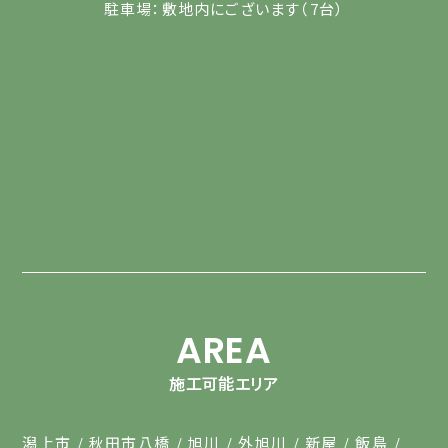
駐車場：敷地内にございます（7台）
AREA
施工可能エリア
潟上市
秋田市八橋
旭川
外旭川
新屋
飯島