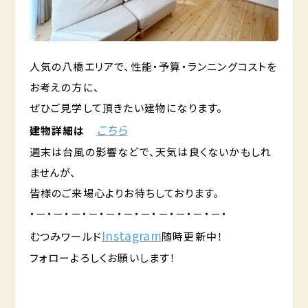
人気の八橋エリアで、性能・予算・ランニングコストを
お考えの方に、
ぜひご見学して頂きたい建物になります。
こちら
建物詳細は
週末は台風の影響などで、天気は良くないかもしれ
ませんが、
皆様のご来場心よりお待ちしております。
・－・－・－・－・－・－・－・－・－・－・－・
Instagram
むつみワールド
随時更新中！
フォローよろしくお願いします！
️