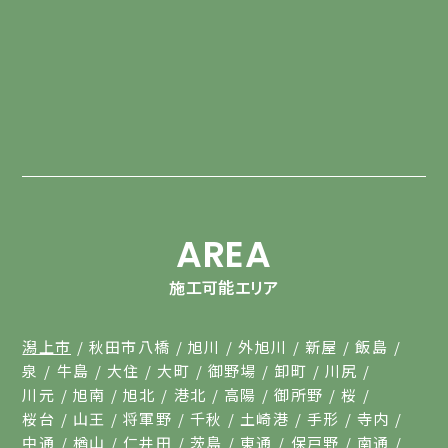
AREA
施工可能エリア
潟上市
秋田市八橋
旭川
外旭川
新屋
飯島
泉
牛島
大住
大町
御野場
卸町
川尻
川元
旭南
旭北
港北
高陽
御所野
桜
桜台
山王
将軍野
千秋
土崎港
手形
寺内
中通
楢山
仁井田
茨島
東通
保戸野
南通