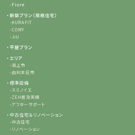
-Fiore
・新築プラン（規格住宅）
-KURAFIT
-COMY
-JiU
・平屋プラン
・エリア
-潟上市
-由利本荘市
・標準設備
-スミノイエ
-ZEH普及実績
-アフターサポート
・中古住宅＆リノベーション
-中古住宅
-リノベーション