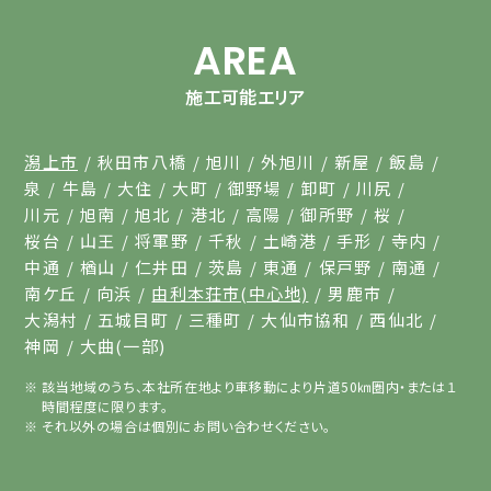
AREA
施工可能エリア
潟上市
秋田市八橋
旭川
外旭川
新屋
飯島
泉
牛島
大住
大町
御野場
卸町
川尻
川元
旭南
旭北
港北
高陽
御所野
桜
桜台
山王
将軍野
千秋
土崎港
手形
寺内
中通
楢山
仁井田
茨島
東通
保戸野
南通
南ケ丘
向浜
由利本荘市(中心地)
男鹿市
大潟村
五城目町
三種町
大仙市協和
西仙北
神岡
大曲(一部)
該当地域のうち、本社所在地より車移動により片道50㎞圏内・または１
時間程度に限ります。
それ以外の場合は個別にお問い合わせください。