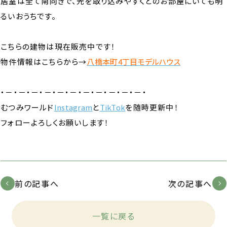
居室は全て南向きで、光を取り込みやすくどのお部屋にいても明
るいおうちです。
こちらの建物は現在販売中です！
物件情報はこちらから→
八橋本町4丁目モデルハウス
・－・－・－・－・－・－・－・－・－・－・－・
むつみワールド
Instagram
と
TikTok
を随時更新中！
フォローよろしくお願いします！
前の記事へ
次の記事へ
一覧に戻る