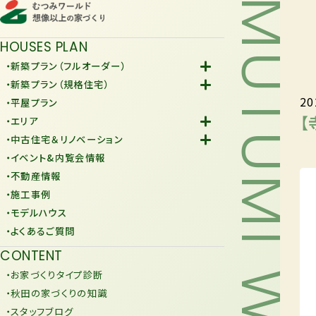
MUTUMI WORLD
HOUSES PLAN
・新築プラン（フルオーダー）
-Fiore
・新築プラン（規格住宅）
20
-規格住宅
・平屋プラン
-KURAFIT
【
・エリア
-COMY
-潟上市
・中古住宅＆リノベーション
-JiU
-由利本荘市
-中古住宅
・イベント&内覧会情報
-リノベーション
・不動産情報
・施工事例
・モデルハウス
・よくあるご質問
CONTENT
・お家づくりタイプ診断
・秋田の家づくりの知識
・スタッフブログ