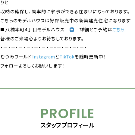
りと
収納の確保し、効率的に家事ができる住まいになっております。
こちらのモデルハウスは好評販売中の新築建売住宅になります
■八橋本町4丁目モデルハウス
詳細とご予約は
こちら
皆様のご来場心よりお待ちしております。
・－・－・－・－・－・－・－・－・－・－・－・
むつみワールド
Instagram
と
TikTok
を随時更新中！
フォローよろしくお願いします！
PROFILE
スタッフプロフィール