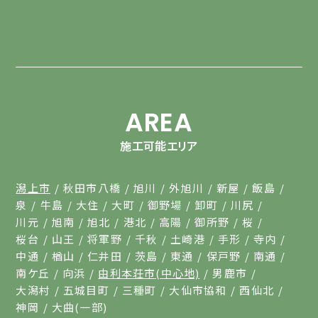
AREA
施工可能エリア
潟上市
秋田市八橋
旭川
外旭川
新屋
飯島
泉
牛島
大住
大町
御野場
卸町
川尻
川元
旭南
旭北
港北
高陽
御所野
桜
桜台
山王
将軍野
千秋
土崎港
手形
寺内
中通
楢山
仁井田
茨島
東通
保戸野
南通
南ケ丘
向浜
由利本荘市(中心地)
男鹿市
大潟村
五城目町
三種町
大仙市協和
西仙北
神岡
大曲(一部)