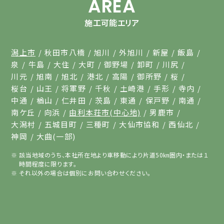
AREA
施工可能エリア
潟上市
秋田市八橋
旭川
外旭川
新屋
飯島
泉
牛島
大住
大町
御野場
卸町
川尻
川元
旭南
旭北
港北
高陽
御所野
桜
桜台
山王
将軍野
千秋
土崎港
手形
寺内
中通
楢山
仁井田
茨島
東通
保戸野
南通
南ケ丘
向浜
由利本荘市(中心地)
男鹿市
大潟村
五城目町
三種町
大仙市協和
西仙北
神岡
大曲(一部)
該当地域のうち、本社所在地より車移動により片道50㎞圏内・または１
時間程度に限ります。
それ以外の場合は個別にお問い合わせください。