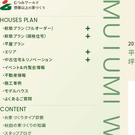
MUTUMI WORLD
HOUSES PLAN
・新築プラン（フルオーダー）
-Fiore
・新築プラン（規格住宅）
20
-規格住宅
・平屋プラン
-KURAFIT
平
・エリア
-COMY
-潟上市
坪
・中古住宅＆リノベーション
-JiU
-由利本荘市
-中古住宅
・イベント&内覧会情報
-リノベーション
・不動産情報
・施工事例
・モデルハウス
・よくあるご質問
CONTENT
・お家づくりタイプ診断
・秋田の家づくりの知識
・スタッフブログ