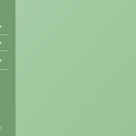
→
→
→