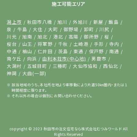
施工可能エリア
潟上市
秋田市八橋
旭川
外旭川
新屋
飯島
泉
牛島
大住
大町
御野場
卸町
川尻
川元
旭南
旭北
港北
高陽
御所野
桜
桜台
山王
将軍野
千秋
土崎港
手形
寺内
中通
楢山
仁井田
茨島
東通
保戸野
南通
南ケ丘
向浜
由利本荘市(中心地)
男鹿市
大潟村
五城目町
三種町
大仙市協和
西仙北
神岡
大曲(一部)
該当地域のうち、本社所在地より車移動により片道50㎞圏内・または１
時間程度に限ります。
それ以外の場合は個別にお問い合わせください。
copyright © 2023
秋田市の注文住宅なら株式会社むつみワールド
All
Rights Reserved