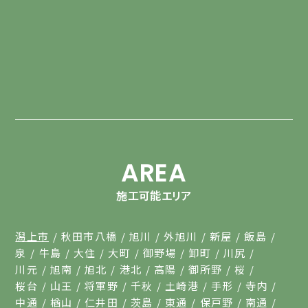
AREA
施工可能エリア
潟上市
秋田市八橋
旭川
外旭川
新屋
飯島
泉
牛島
大住
大町
御野場
卸町
川尻
川元
旭南
旭北
港北
高陽
御所野
桜
桜台
山王
将軍野
千秋
土崎港
手形
寺内
中通
楢山
仁井田
茨島
東通
保戸野
南通