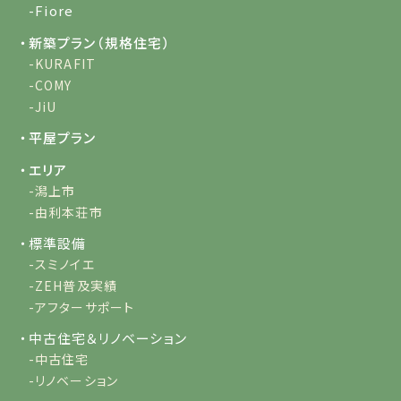
-Fiore
・新築プラン（規格住宅）
-KURAFIT
-COMY
-JiU
・平屋プラン
・エリア
-潟上市
-由利本荘市
・標準設備
-スミノイエ
-ZEH普及実績
-アフターサポート
・中古住宅＆リノベーション
-中古住宅
-リノベーション