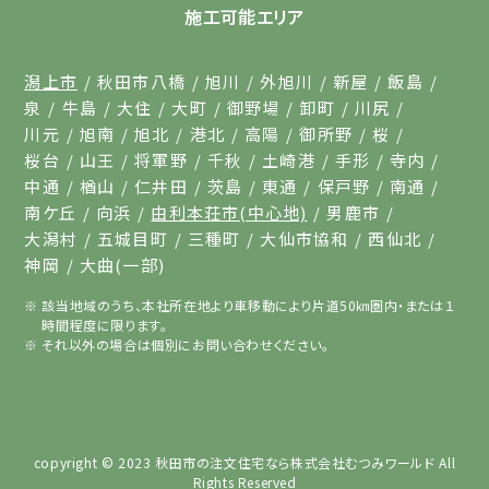
施工可能エリア
潟上市
秋田市八橋
旭川
外旭川
新屋
飯島
泉
牛島
大住
大町
御野場
卸町
川尻
川元
旭南
旭北
港北
高陽
御所野
桜
桜台
山王
将軍野
千秋
土崎港
手形
寺内
中通
楢山
仁井田
茨島
東通
保戸野
南通
南ケ丘
向浜
由利本荘市(中心地)
男鹿市
大潟村
五城目町
三種町
大仙市協和
西仙北
神岡
大曲(一部)
該当地域のうち、本社所在地より車移動により片道50㎞圏内・または１
時間程度に限ります。
それ以外の場合は個別にお問い合わせください。
copyright © 2023
秋田市の注文住宅なら株式会社むつみワールド
All
Rights Reserved