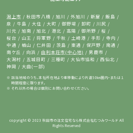
潟上市
秋田市八橋
旭川
外旭川
新屋
飯島
泉
牛島
大住
大町
御野場
卸町
川尻
川元
旭南
旭北
港北
高陽
御所野
桜
桜台
山王
将軍野
千秋
土崎港
手形
寺内
中通
楢山
仁井田
茨島
東通
保戸野
南通
南ケ丘
向浜
由利本荘市(中心地)
男鹿市
大潟村
五城目町
三種町
大仙市協和
西仙北
神岡
大曲(一部)
該当地域のうち、本社所在地より車移動により片道50㎞圏内・または１
時間程度に限ります。
それ以外の場合は個別にお問い合わせください。
copyright © 2023
秋田市の注文住宅なら株式会社むつみワールド
All
Rights Reserved