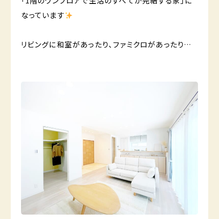
「1階のワンフロアで生活のすべてが完結する家」に
なっています
️
リビングに和室があったり、ファミクロがあったり…