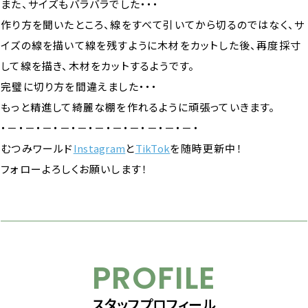
また、サイズもバラバラでした・・・
作り方を聞いたところ、線をすべて引いてから切るのではなく、サ
イズの線を描いて線を残すように木材をカットした後、再度採寸
して線を描き、木材をカットするようです。
完璧に切り方を間違えました・・・
もっと精進して綺麗な棚を作れるように頑張っていきます。
・－・－・－・－・－・－・－・－・－・－・－・
むつみワールド
Instagram
と
TikTok
を随時更新中！
フォローよろしくお願いします！
PROFILE
スタッフプロフィール