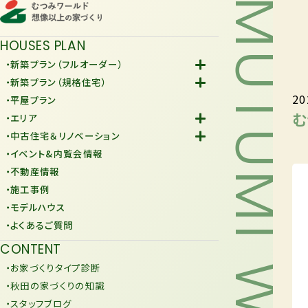
MUTUMI WORLD
HOUSES PLAN
・新築プラン（フルオーダー）
-Fiore
・新築プラン（規格住宅）
20
-規格住宅
・平屋プラン
-KURAFIT
む
・エリア
-COMY
-潟上市
・中古住宅＆リノベーション
-JiU
-由利本荘市
-中古住宅
・イベント&内覧会情報
-リノベーション
・不動産情報
・施工事例
・モデルハウス
・よくあるご質問
CONTENT
・お家づくりタイプ診断
・秋田の家づくりの知識
・スタッフブログ