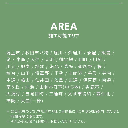
AREA
施工可能エリア
潟上市
秋田市八橋
旭川
外旭川
新屋
飯島
泉
牛島
大住
大町
御野場
卸町
川尻
川元
旭南
旭北
港北
高陽
御所野
桜
桜台
山王
将軍野
千秋
土崎港
手形
寺内
中通
楢山
仁井田
茨島
東通
保戸野
南通
南ケ丘
向浜
由利本荘市(中心地)
男鹿市
大潟村
五城目町
三種町
大仙市協和
西仙北
神岡
大曲(一部)
該当地域のうち、本社所在地より車移動により片道50㎞圏内・または１
時間程度に限ります。
それ以外の場合は個別にお問い合わせください。