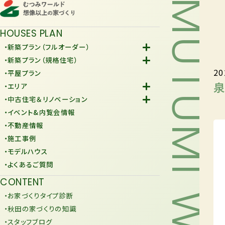
MUTUMI WORLD
HOUSES PLAN
・新築プラン（フルオーダー）
-Fiore
・新築プラン（規格住宅）
20
-規格住宅
・平屋プラン
-KURAFIT
泉
・エリア
-COMY
-潟上市
・中古住宅＆リノベーション
-JiU
-由利本荘市
-中古住宅
・イベント&内覧会情報
-リノベーション
・不動産情報
・施工事例
・モデルハウス
・よくあるご質問
CONTENT
・お家づくりタイプ診断
・秋田の家づくりの知識
・スタッフブログ