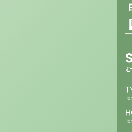
む
T
「理
H
「理