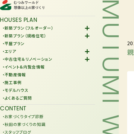
MUTUMI WORLD
HOUSES PLAN
・新築プラン（フルオーダー）
-Fiore
・新築プラン（規格住宅）
20
-規格住宅
・平屋プラン
-KURAFIT
親
・エリア
-COMY
-潟上市
・中古住宅＆リノベーション
-JiU
-由利本荘市
-中古住宅
・イベント&内覧会情報
-リノベーション
・不動産情報
・施工事例
・モデルハウス
・よくあるご質問
CONTENT
・お家づくりタイプ診断
・秋田の家づくりの知識
・スタッフブログ