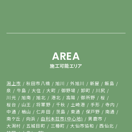
AREA
施工可能エリア
潟上市
秋田市八橋
旭川
外旭川
新屋
飯島
泉
牛島
大住
大町
御野場
卸町
川尻
川元
旭南
旭北
港北
高陽
御所野
桜
桜台
山王
将軍野
千秋
土崎港
手形
寺内
中通
楢山
仁井田
茨島
東通
保戸野
南通
南ケ丘
向浜
由利本荘市(中心地)
男鹿市
大潟村
五城目町
三種町
大仙市協和
西仙北