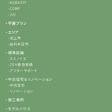
-KURAFIT
-COMY
-JiU
・平屋プラン
・エリア
-潟上市
-由利本荘市
・標準設備
-スミノイエ
-ZEH普及実績
-アフターサポート
・中古住宅＆リノベーション
-中古住宅
-リノベーション
・施工事例
・モデルハウス