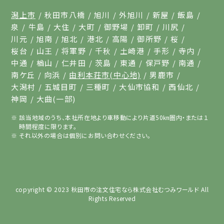
潟上市
秋田市八橋
旭川
外旭川
新屋
飯島
泉
牛島
大住
大町
御野場
卸町
川尻
川元
旭南
旭北
港北
高陽
御所野
桜
桜台
山王
将軍野
千秋
土崎港
手形
寺内
中通
楢山
仁井田
茨島
東通
保戸野
南通
南ケ丘
向浜
由利本荘市(中心地)
男鹿市
大潟村
五城目町
三種町
大仙市協和
西仙北
神岡
大曲(一部)
該当地域のうち、本社所在地より車移動により片道50㎞圏内・または１
時間程度に限ります。
それ以外の場合は個別にお問い合わせください。
copyright © 2023
秋田市の注文住宅なら株式会社むつみワールド
All
Rights Reserved