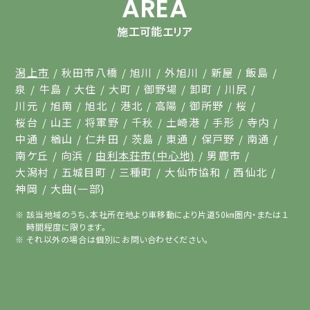
AREA
施工可能エリア
潟上市
秋田市八橋
旭川
外旭川
新屋
飯島
泉
牛島
大住
大町
御野場
卸町
川尻
川元
旭南
旭北
港北
高陽
御所野
桜
桜台
山王
将軍野
千秋
土崎港
手形
寺内
中通
楢山
仁井田
茨島
東通
保戸野
南通
南ケ丘
向浜
由利本荘市(中心地)
男鹿市
大潟村
五城目町
三種町
大仙市協和
西仙北
神岡
大曲(一部)
該当地域のうち、本社所在地より車移動により片道50㎞圏内・または１
時間程度に限ります。
それ以外の場合は個別にお問い合わせください。