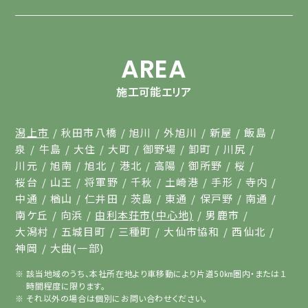
AREA
施工可能エリア
潟上市
秋田市八橋
旭川
外旭川
新屋
飯島
泉
牛島
大住
大町
御野場
卸町
川尻
川元
旭南
旭北
港北
高陽
御所野
桜
桜台
山王
将軍野
千秋
土崎港
手形
寺内
中通
楢山
仁井田
茨島
東通
保戸野
南通
南ケ丘
向浜
由利本荘市(中心地)
男鹿市
大潟村
五城目町
三種町
大仙市協和
西仙北
神岡
大曲(一部)
該当地域のうち、本社所在地より車移動により片道50㎞圏内・または１
時間程度に限ります。
それ以外の場合は個別にお問い合わせください。