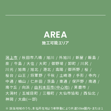
AREA
施工可能エリア
潟上市
秋田市八橋
旭川
外旭川
新屋
飯島
泉
牛島
大住
大町
御野場
卸町
川尻
川元
旭南
旭北
港北
高陽
御所野
桜
桜台
山王
将軍野
千秋
土崎港
手形
寺内
中通
楢山
仁井田
茨島
東通
保戸野
南通
南ケ丘
向浜
由利本荘市(中心地)
男鹿市
大潟村
五城目町
三種町
大仙市協和
西仙北
神岡
大曲(一部)
該当地域のうち、本社所在地より車移動により片道50㎞圏内・または１