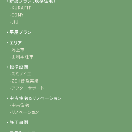
・新築プラン（規格住宅）
-KURAFIT
-COMY
-JiU
・平屋プラン
・エリア
-潟上市
-由利本荘市
・標準設備
-スミノイエ
-ZEH普及実績
-アフターサポート
・中古住宅＆リノベーション
-中古住宅
-リノベーション
・施工事例