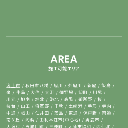
AREA
施工可能エリア
潟上市
秋田市八橋
旭川
外旭川
新屋
飯島
泉
牛島
大住
大町
御野場
卸町
川尻
川元
旭南
旭北
港北
高陽
御所野
桜
桜台
山王
将軍野
千秋
土崎港
手形
寺内
中通
楢山
仁井田
茨島
東通
保戸野
南通
南ケ丘
向浜
由利本荘市(中心地)
男鹿市
大潟村
五城目町
三種町
大仙市協和
西仙北