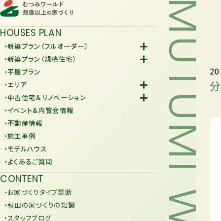
MUTUMI WORLD
HOUSES PLAN
・新築プラン（フルオーダー）
-Fiore
・新築プラン（規格住宅）
20
-規格住宅
・平屋プラン
-KURAFIT
分
・エリア
-COMY
-潟上市
・中古住宅＆リノベーション
-JiU
-由利本荘市
-中古住宅
・イベント&内覧会情報
-リノベーション
・不動産情報
・施工事例
・モデルハウス
・よくあるご質問
CONTENT
・お家づくりタイプ診断
・秋田の家づくりの知識
・スタッフブログ