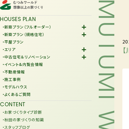
MUTUMI WORLD
HOUSES PLAN
・新築プラン（フルオーダー）
-Fiore
・新築プラン（規格住宅）
20
-規格住宅
・平屋プラン
-KURAFIT
【
・エリア
-COMY
-潟上市
・中古住宅＆リノベーション
-JiU
-由利本荘市
-中古住宅
・イベント&内覧会情報
-リノベーション
・不動産情報
・施工事例
・モデルハウス
・よくあるご質問
CONTENT
・お家づくりタイプ診断
・秋田の家づくりの知識
・スタッフブログ