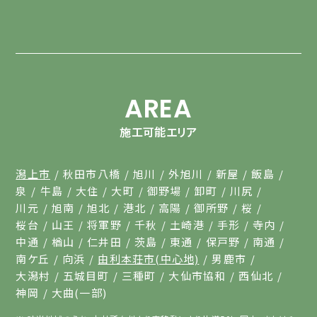
AREA
施工可能エリア
潟上市
秋田市八橋
旭川
外旭川
新屋
飯島
泉
牛島
大住
大町
御野場
卸町
川尻
川元
旭南
旭北
港北
高陽
御所野
桜
桜台
山王
将軍野
千秋
土崎港
手形
寺内
中通
楢山
仁井田
茨島
東通
保戸野
南通
南ケ丘
向浜
由利本荘市(中心地)
男鹿市
大潟村
五城目町
三種町
大仙市協和
西仙北
神岡
大曲(一部)