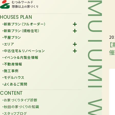
MUTUMI WORLD
HOUSES PLAN
・新築プラン（フルオーダー）
-Fiore
・新築プラン（規格住宅）
20
-規格住宅
・平屋プラン
-KURAFIT
【
・エリア
-COMY
-潟上市
催
・中古住宅＆リノベーション
-JiU
-由利本荘市
-中古住宅
・イベント&内覧会情報
-リノベーション
・不動産情報
・施工事例
・モデルハウス
・よくあるご質問
CONTENT
・お家づくりタイプ診断
・秋田の家づくりの知識
・スタッフブログ