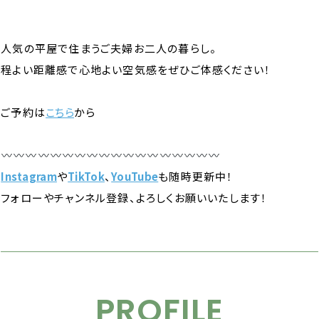
人気の平屋で住まうご夫婦お二人の暮らし。
程よい距離感で心地よい空気感をぜひご体感ください！
ご予約は
こちら
から
Instagram
や
TikTok
、
YouTube
も随時更新中！
フォローやチャンネル登録、よろしくお願いいたします！
PROFILE