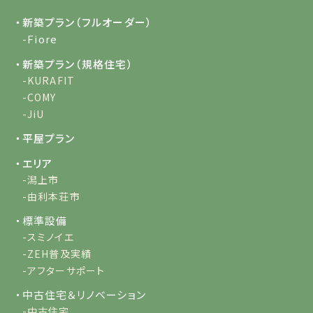
・新築プラン（フルオーダー）
-Fiore
・新築プラン（規格住宅）
-KURAFIT
-COMY
-JiU
・平屋プラン
・エリア
-潟上市
-由利本荘市
・標準設備
-スミノイエ
-ZEH普及実績
-アフターサポート
・中古住宅＆リノベーション
-中古住宅