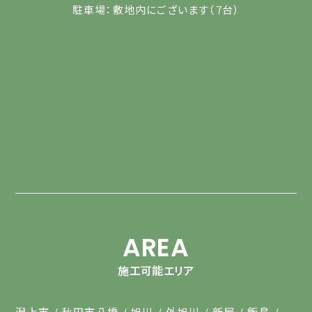
駐車場：敷地内にございます（7台）
AREA
施工可能エリア
潟上市
秋田市八橋
旭川
外旭川
新屋
飯島