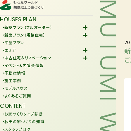
MUTUMI WORLD
HOUSES PLAN
・新築プラン（フルオーダー）
-Fiore
・新築プラン（規格住宅）
20
-規格住宅
・平屋プラン
-KURAFIT
新
・エリア
-COMY
-潟上市
ご
・中古住宅＆リノベーション
-JiU
-由利本荘市
-中古住宅
・イベント&内覧会情報
-リノベーション
・不動産情報
・施工事例
・モデルハウス
・よくあるご質問
CONTENT
・お家づくりタイプ診断
・秋田の家づくりの知識
・スタッフブログ