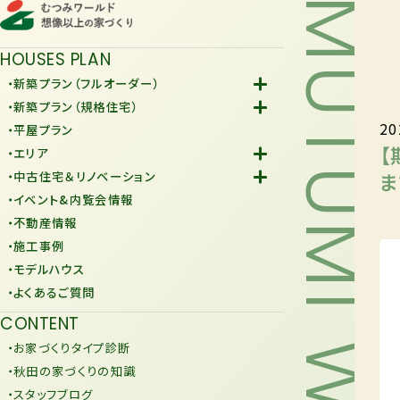
MUTUMI WORLD
HOUSES PLAN
・新築プラン（フルオーダー）
-Fiore
・新築プラン（規格住宅）
20
-規格住宅
・平屋プラン
-KURAFIT
【
・エリア
-COMY
-潟上市
ま
・中古住宅＆リノベーション
-JiU
-由利本荘市
-中古住宅
・イベント&内覧会情報
-リノベーション
・不動産情報
・施工事例
・モデルハウス
・よくあるご質問
CONTENT
・お家づくりタイプ診断
・秋田の家づくりの知識
・スタッフブログ