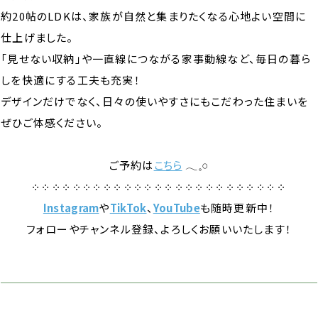
約20帖のLDKは、家族が自然と集まりたくなる心地よい空間に
仕上げました。
「見せない収納」や一直線につながる家事動線など、毎日の暮ら
しを快適にする工夫も充実！
デザインだけでなく、日々の使いやすさにもこだわった住まいを
ぜひご体感ください。
ご予約は
こちら
𓂃𓈒𓏸
༶ ༶ ༶ ༶ ༶ ༶ ༶ ༶ ༶ ༶ ༶ ༶ ༶ ༶ ༶ ༶ ༶ ༶ ༶ ༶ ༶ ༶ ༶ ༶ ༶
Instagram
や
TikTok
、
YouTube
も随時更新中！
フォローやチャンネル登録、よろしくお願いいたします！