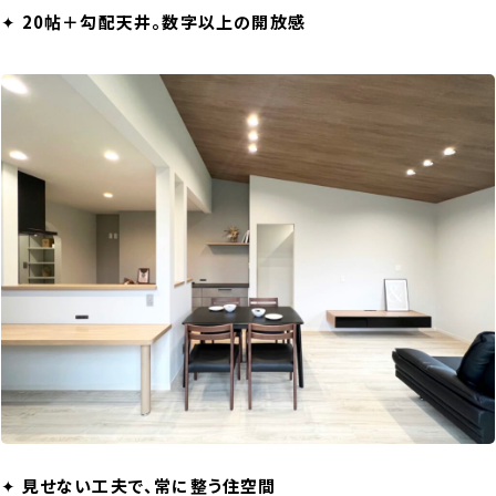
✦
20帖＋勾配天井。数字以上の開放感
✦
見せない工夫で、常に整う住空間