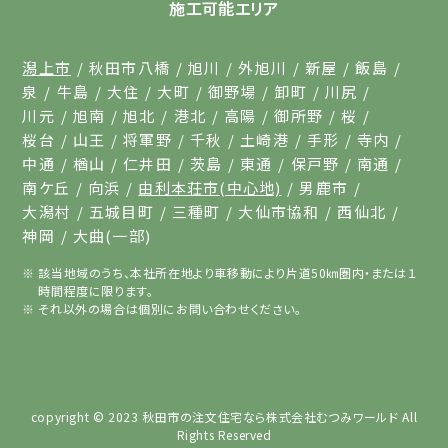
施工可能エリア
潟上市
秋田市八橋
旭川
外旭川
新屋
飯島
泉
牛島
大住
大町
御野場
卸町
川尻
川元
旭南
旭北
港北
高陽
御所野
桜
桜台
山王
将軍野
千秋
土崎港
手形
寺内
中通
楢山
仁井田
茨島
東通
保戸野
南通
南ケ丘
向浜
由利本荘市(中心地)
男鹿市
大潟村
五城目町
三種町
大仙市協和
西仙北
神岡
大曲(一部)
該当地域のうち、本社所在地より車移動により片道50㎞圏内・または１
時間程度に限ります。
それ以外の場合は個別にお問い合わせください。
copyright © 2023
秋田市の注文住宅なら株式会社むつみワールド
All
Rights Reserved