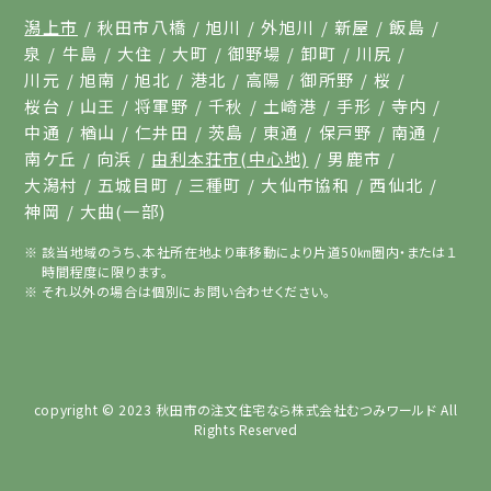
潟上市
秋田市八橋
旭川
外旭川
新屋
飯島
泉
牛島
大住
大町
御野場
卸町
川尻
川元
旭南
旭北
港北
高陽
御所野
桜
桜台
山王
将軍野
千秋
土崎港
手形
寺内
中通
楢山
仁井田
茨島
東通
保戸野
南通
南ケ丘
向浜
由利本荘市(中心地)
男鹿市
大潟村
五城目町
三種町
大仙市協和
西仙北
神岡
大曲(一部)
該当地域のうち、本社所在地より車移動により片道50㎞圏内・または１
時間程度に限ります。
それ以外の場合は個別にお問い合わせください。
copyright © 2023
秋田市の注文住宅なら株式会社むつみワールド
All
Rights Reserved