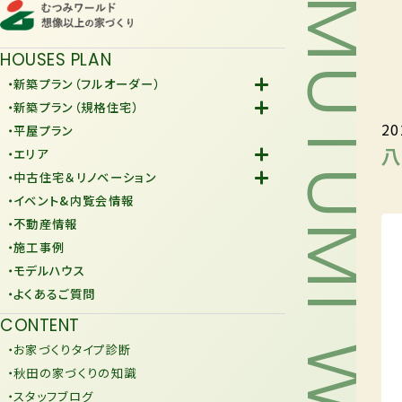
MUTUMI WORLD
HOUSES PLAN
・新築プラン（フルオーダー）
-Fiore
・新築プラン（規格住宅）
20
-規格住宅
・平屋プラン
-KURAFIT
八
・エリア
-COMY
-潟上市
・中古住宅＆リノベーション
-JiU
-由利本荘市
-中古住宅
・イベント&内覧会情報
-リノベーション
・不動産情報
・施工事例
・モデルハウス
・よくあるご質問
CONTENT
・お家づくりタイプ診断
・秋田の家づくりの知識
・スタッフブログ