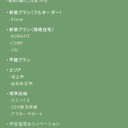
「理想の暮らし」を見つける
・新築プラン（フルオーダー）
-Fiore
・新築プラン（規格住宅）
-KURAFIT
-COMY
-JiU
・平屋プラン
・エリア
-潟上市
-由利本荘市
・標準設備
-スミノイエ
-ZEH普及実績
-アフターサポート
・中古住宅＆リノベーション