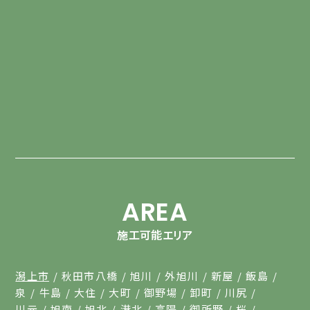
AREA
施工可能エリア
潟上市
秋田市八橋
旭川
外旭川
新屋
飯島
泉
牛島
大住
大町
御野場
卸町
川尻
川元
旭南
旭北
港北
高陽
御所野
桜