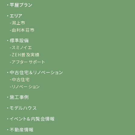
・平屋プラン
・エリア
-潟上市
-由利本荘市
・標準設備
-スミノイエ
-ZEH普及実績
-アフターサポート
・中古住宅＆リノベーション
-中古住宅
-リノベーション
・施工事例
・モデルハウス
・イベント&内覧会情報
・不動産情報