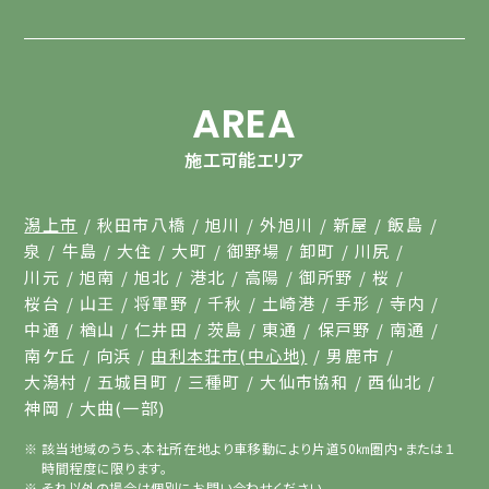
AREA
施工可能エリア
潟上市
秋田市八橋
旭川
外旭川
新屋
飯島
泉
牛島
大住
大町
御野場
卸町
川尻
川元
旭南
旭北
港北
高陽
御所野
桜
桜台
山王
将軍野
千秋
土崎港
手形
寺内
中通
楢山
仁井田
茨島
東通
保戸野
南通
南ケ丘
向浜
由利本荘市(中心地)
男鹿市
大潟村
五城目町
三種町
大仙市協和
西仙北
神岡
大曲(一部)
該当地域のうち、本社所在地より車移動により片道50㎞圏内・または１
時間程度に限ります。
それ以外の場合は個別にお問い合わせください。