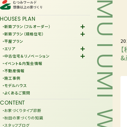
MUTUMI WORLD
HOUSES PLAN
・新築プラン（フルオーダー）
-Fiore
・新築プラン（規格住宅）
20
-規格住宅
・平屋プラン
-KURAFIT
【
・エリア
-COMY
-潟上市
&
・中古住宅＆リノベーション
-JiU
-由利本荘市
-中古住宅
・イベント&内覧会情報
-リノベーション
・不動産情報
・施工事例
・モデルハウス
・よくあるご質問
CONTENT
・お家づくりタイプ診断
・秋田の家づくりの知識
・スタッフブログ