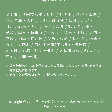
潟上市
秋田市八橋
旭川
外旭川
新屋
飯島
泉
牛島
大住
大町
御野場
卸町
川尻
川元
旭南
旭北
港北
高陽
御所野
桜
桜台
山王
将軍野
千秋
土崎港
手形
寺内
中通
楢山
仁井田
茨島
東通
保戸野
南通
南ケ丘
向浜
由利本荘市(中心地)
男鹿市
大潟村
五城目町
三種町
大仙市協和
西仙北
神岡
大曲(一部)
該当地域のうち、本社所在地より車移動により片道50㎞圏内・または１
時間程度に限ります。
それ以外の場合は個別にお問い合わせください。
copyright © 2023
秋田市の注文住宅なら株式会社むつみワールド
All
Rights Reserved