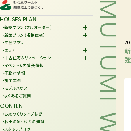
MUTUMI WORLD
HOUSES PLAN
・新築プラン（フルオーダー）
-Fiore
・新築プラン（規格住宅）
20
-規格住宅
・平屋プラン
-KURAFIT
新
・エリア
-COMY
-潟上市
強
・中古住宅＆リノベーション
-JiU
-由利本荘市
-中古住宅
・イベント&内覧会情報
-リノベーション
・不動産情報
・施工事例
・モデルハウス
・よくあるご質問
CONTENT
・お家づくりタイプ診断
・秋田の家づくりの知識
・スタッフブログ