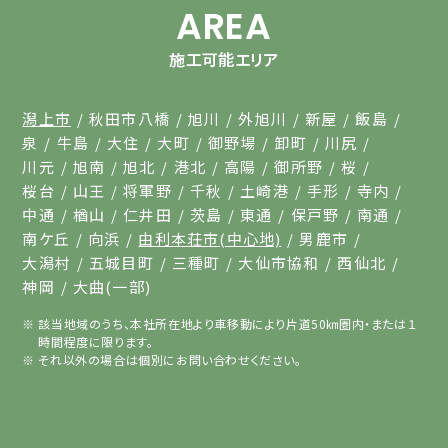
AREA
施工可能エリア
潟上市
秋田市八橋
旭川
外旭川
新屋
飯島
泉
牛島
大住
大町
御野場
卸町
川尻
川元
旭南
旭北
港北
高陽
御所野
桜
桜台
山王
将軍野
千秋
土崎港
手形
寺内
中通
楢山
仁井田
茨島
東通
保戸野
南通
南ケ丘
向浜
由利本荘市(中心地)
男鹿市
大潟村
五城目町
三種町
大仙市協和
西仙北
神岡
大曲(一部)
該当地域のうち、本社所在地より車移動により片道50㎞圏内・または１
時間程度に限ります。
それ以外の場合は個別にお問い合わせください。