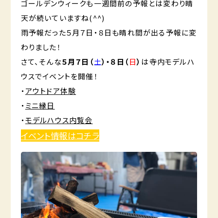
ゴールデンウィークも一週間前の予報とは変わり晴
天が続いていますね(^^)
雨予報だった５月７日・８日も晴れ間が出る予報に変
わりました！
さて、そんな
５月７日（
土
）・８日（
日
）
は寺内モデルハ
ウスでイベントを開催！
・
アウトドア体験
・
ミニ縁日
・
モデルハウス内覧会
イベント情報はコチラ