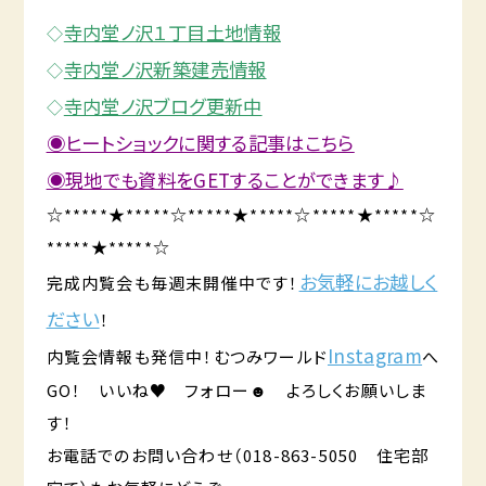
寺内堂ノ沢１丁目土地情報
◇
寺内堂ノ沢新築建売情報
◇
寺内堂ノ沢ブログ更新中
◇
◉ヒートショックに関する記事はこちら
◉現地でも資料をGETすることができます♪
☆*****★*****☆*****★*****☆*****★*****☆
*****★*****☆
お気軽にお越しく
完成内覧会も毎週末開催中です！
ださい
！
Instagram
内覧会情報も発信中！むつみワールド
へ
GO！ いいね♥ フォロー☻ よろしくお願いしま
す！
お電話でのお問い合わせ（018-863-5050 住宅部