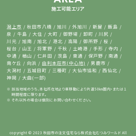
施工可能エリア
潟上市
秋田市八橋
旭川
外旭川
新屋
飯島
泉
牛島
大住
大町
御野場
卸町
川尻
川元
旭南
旭北
港北
高陽
御所野
桜
桜台
山王
将軍野
千秋
土崎港
手形
寺内
中通
楢山
仁井田
茨島
東通
保戸野
南通
南ケ丘
向浜
由利本荘市(中心地)
男鹿市
大潟村
五城目町
三種町
大仙市協和
西仙北
神岡
大曲(一部)
該当地域のうち、本社所在地より車移動により片道50㎞圏内・または１
時間程度に限ります。
それ以外の場合は個別にお問い合わせください。
copyright © 2023
秋田市の注文住宅なら株式会社むつみワールド
All